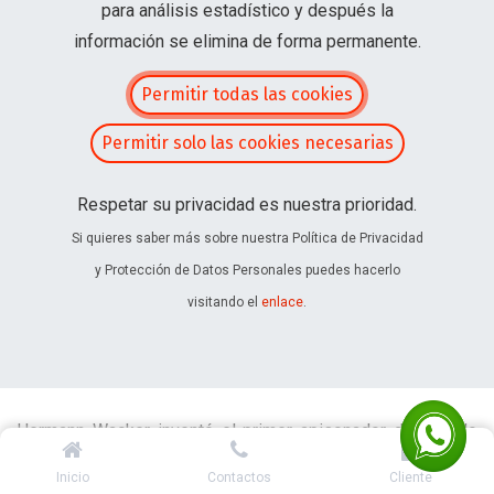
para análisis estadístico y después la
información se elimina de forma permanente.
Permitir todas las cookies
Home
Maquinaria
Construccion
Permitir solo las cookies necesarias
Torres de Iluminacion y Generadores
Torres de Iluminacion
Respetar su privacidad es nuestra prioridad.
Si quieres saber más sobre nuestra Política de Privacidad
Wacker Neuson - Linea
y Protección de Datos Personales puedes hacerlo
visitando el
enlace
.
Premium
Hermann Wacker inventó el primer apisonador del mundo
en 1930. Desde entonces se han producido muchas
Inicio
Contactos
Cliente
innovaciones y mejoras continuas. Los apisonadores se