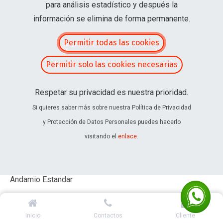
para análisis estadístico y después la
Añadir a la Cotización
información se elimina de forma permanente.
Permitir todas las cookies
Permitir solo las cookies necesarias
Respetar su privacidad es nuestra prioridad.
Si quieres saber más sobre nuestra Política de Privacidad
y Protección de Datos Personales puedes hacerlo
visitando el
enlace
.
Home
Encofrado y Andamiaje
Andamiaje
Andamio Estandar
Inicio
Contactos
Cliente