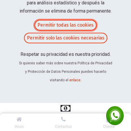
para análisis estadístico y después la
información se elimina de forma permanente.
Permitir todas las cookies
Permitir solo las cookies necesarias
Respetar su privacidad es nuestra prioridad.
Si quieres saber más sobre nuestra Política de Privacidad
y Protección de Datos Personales puedes hacerlo
Home
Encofrado y Andamiaje
visitando el
enlace
.
Encofrados Horizontales
Losatek
Inicio
Contactos
Cliente
Rentable