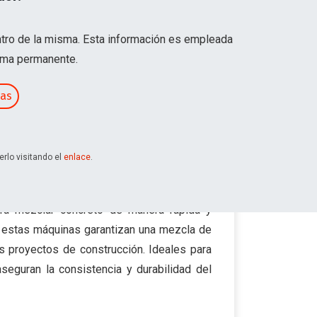
ntro de la misma. Esta información es empleada
orma permanente.
ias
rlo visitando el
enlace
.
ara mezclar concreto de manera rápida y
, estas máquinas garantizan una mezcla de
us proyectos de construcción. Ideales para
eguran la consistencia y durabilidad del