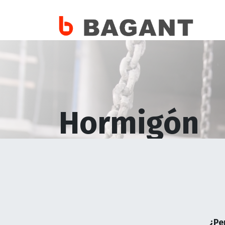
Enc
Hormigón
Referente en suministro de equipos para t
brindando la potencia y precisión que tus
Contáctanos
¿Pe