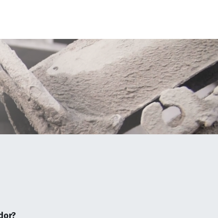
0
Cotizador
dor?