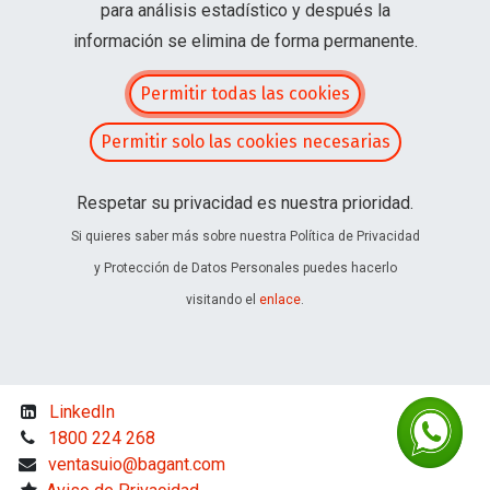
​
Aviso de Privacidad
para análisis estadístico y después la
Política de Protección de Datos
información se elimina de forma permanente.
Permitir todas las cookies
Permitir solo las cookies necesarias
LinkedIn
1800 224 268
Respetar su privacidad es nuestra prioridad.
ventasuio@bagant.com
​
Aviso de Privacidad
Si quieres saber más sobre nuestra Política de Privacidad
Política de Protección de Datos
y Protección de Datos Personales puedes hacerlo
Consentimiento de Uso de Datos
visitando el
enlace
.
LinkedIn
1800 224 268
ventasuio@bagant.com