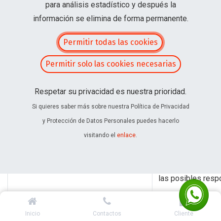
para análisis estadístico y después la
Dirección:
Alfons
RESPONSABLE DEL TRATAMIENTO
información se elimina de forma permanente.
Telf.:
(593) 2 242
DE DATOS PERSONALES
Correo electrón
Permitir todas las cookies
Página web:
www
Permitir solo las cookies necesarias
El tratamiento de
Respetar su privacidad es nuestra prioridad.
tratados con las s
Si quieres saber más sobre nuestra Política de Privacidad
gestión de prove
y Protección de Datos Personales puedes hacerlo
ejecución de cont
FINALIDAD
visitando el
enlace
.
almacenamiento fís
Los datos los man
las posibles resp
Inicio
Contactos
Cliente
Dada la relación 