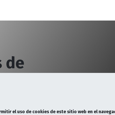
ofrado y Andamiaje
Maquinaria
Noticias
Contáctanos
s de
mortero y acabados,
ra materializar tus
rmitir el uso de cookies de este sitio web en el navega