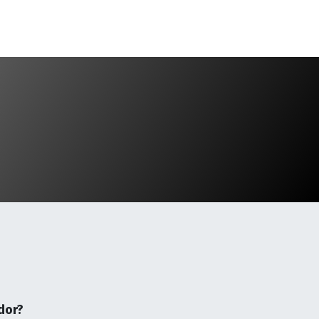
0
Cotizador
dor?