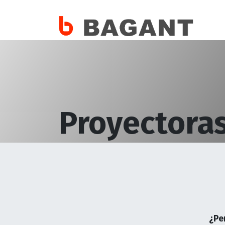
Enc
Proyectora
Mortero
Soluciones incomparables en equipos de 
proporcionando herramientas de calidad pa
¿Pe
proyectos con excelencia y precisión.