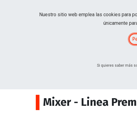
Nuestro sitio web emplea las cookies para pod
Contáctanos
únicamente para
Pe
Si quieres saber más so
Home
Maquinaria
Construccion
Morter
Mixer - Linea Pre