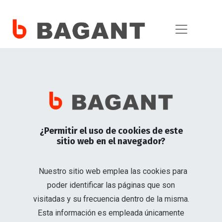
Blog y Noticias
Elevadores de tijera: una solución versátil para el mantenimiento en altura
Elevadores de tijera: una
solución versátil para el
mantenimiento en altura
¿Permitir el uso de cookies de este
sitio web en el navegador?
Eficiencia y seguridad con tecnología de batería de
litio
Nuestro sitio web emplea las cookies para
poder identificar las páginas que son
18 de septiembre de 2024
por
visitadas y su frecuencia dentro de la misma.
SALAZAR NAVA EDUARDO JOSE
Esta información es empleada únicamente